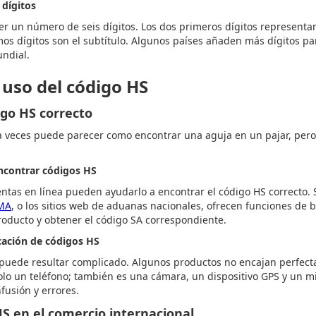
 dígitos
er un número de seis dígitos. Los dos primeros dígitos representan 
mos dígitos son el subtítulo. Algunos países añaden más dígitos pa
undial.
uso del código HS
go HS correcto
 a veces puede parecer como encontrar una aguja en un pajar, pero
ncontrar códigos HS
ntas en línea pueden ayudarlo a encontrar el código HS correcto. 
OMA
, o los sitios web de aduanas nacionales, ofrecen funciones de
roducto y obtener el código SA correspondiente.
cación de códigos HS
 puede resultar complicado. Algunos productos no encajan perfect
lo un teléfono; también es una cámara, un dispositivo GPS y un mi
fusión y errores.
S en el comercio internacional