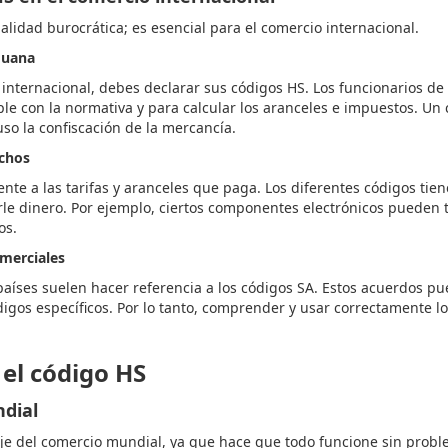
alidad burocrática; es esencial para el comercio internacional.
duana
internacional, debes declarar sus códigos HS. Los funcionarios de
le con la normativa y para calcular los aranceles e impuestos. Un
so la confiscación de la mercancía.
echos
te a las tarifas y aranceles que paga. Los diferentes códigos tiene
rle dinero. Por ejemplo, ciertos componentes electrónicos pueden t
os.
omerciales
países suelen hacer referencia a los códigos SA. Estos acuerdos p
igos específicos. Por lo tanto, comprender y usar correctamente 
 el código HS
ndial
je del comercio mundial, ya que hace que todo funcione sin probl