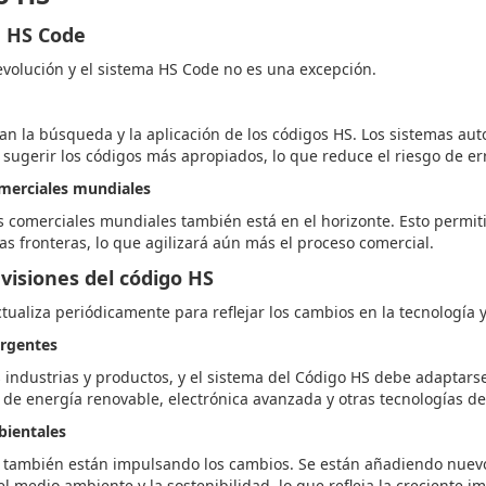
a HS Code
evolución y el sistema HS Code no es una excepción.
itan la búsqueda y la aplicación de los códigos HS. Los sistemas a
 sugerir los códigos más apropiados, lo que reduce el riesgo de e
omerciales mundiales
s comerciales mundiales también está en el horizonte. Esto permit
as fronteras, lo que agilizará aún más el proceso comercial.
evisiones del código HS
ctualiza periódicamente para reflejar los cambios en la tecnología y
ergentes
ndustrias y productos, y el sistema del Código HS debe adaptarse.
 de energía renovable, electrónica avanzada y otras tecnologías d
bientales
 también están impulsando los cambios. Se están añadiendo nuevo
l medio ambiente y la sostenibilidad, lo que refleja la creciente i