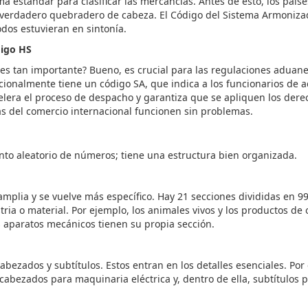
ma estándar para clasificar las mercancías. Antes de esto, los paíse
 verdadero quebradero de cabeza. El Código del Sistema Armoniz
dos estuvieran en sintonía.
digo HS
es tan importante? Bueno, es crucial para las regulaciones aduan
cionalmente tiene un código SA, que indica a los funcionarios de
acelera el proceso de despacho y garantiza que se apliquen los der
s del comercio internacional funcionen sin problemas.
nto aleatorio de números; tiene una estructura bien organizada.
plia y se vuelve más específico. Hay 21 secciones divididas en 99 
ria o material. Por ejemplo, los animales vivos y los productos de
s aparatos mecánicos tienen su propia sección.
abezados y subtítulos. Estos entran en los detalles esenciales. Por
bezados para maquinaria eléctrica y, dentro de ella, subtítulos p