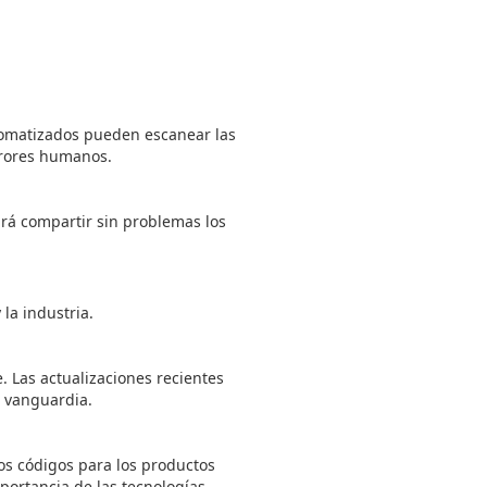
utomatizados pueden escanear las
rrores humanos.
irá compartir sin problemas los
 la industria.
 Las actualizaciones recientes
e vanguardia.
s códigos para los productos
mportancia de las tecnologías