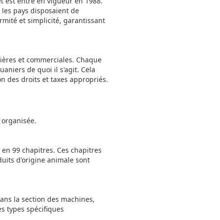
t est entré en vigueur en 1988.
, les pays disposaient de
mité et simplicité, garantissant
anières et commerciales. Chaque
niers de quoi il s'agit. Cela
n des droits et taxes appropriés.
 organisée.
 en 99 chapitres. Ces chapitres
duits d'origine animale sont
 dans la section des machines,
es types spécifiques