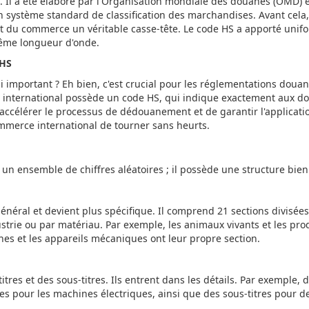
. Il a été élaboré par l'Organisation mondiale des douanes (OMD) e
un système standard de classification des marchandises. Avant cela
it du commerce un véritable casse-tête. Le code HS a apporté unifor
même longueur d'onde.
 HS
 si important ? Eh bien, c'est crucial pour les réglementations dou
international possède un code HS, qui indique exactement aux doua
'accélérer le processus de dédouanement et de garantir l'applicatio
ommerce international de tourner sans heurts.
un ensemble de chiffres aléatoires ; il possède une structure bien
éral et devient plus spécifique. Il comprend 21 sections divisées
strie ou par matériau. Par exemple, les animaux vivants et les pro
es et les appareils mécaniques ont leur propre section.
titres et des sous-titres. Ils entrent dans les détails. Par exemple,
s pour les machines électriques, ainsi que des sous-titres pour d