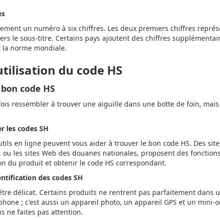
es
ment un numéro à six chiffres. Les deux premiers chiffres représe
niers le sous-titre. Certains pays ajoutent des chiffres supplémenta
t la norme mondiale.
tilisation du code HS
 bon code HS
is ressembler à trouver une aiguille dans une botte de foin, mais i
er les codes SH
tils en ligne peuvent vous aider à trouver le bon code HS. Des sit
, ou les sites Web des douanes nationales, proposent des fonction
on du produit et obtenir le code HS correspondant.
dentification des codes SH
être délicat. Certains produits ne rentrent pas parfaitement dans 
hone ; c'est aussi un appareil photo, un appareil GPS et un mini-o
s ne faites pas attention.