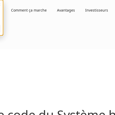
Comment ça marche
Avantages
Investisseurs
e code du Système h