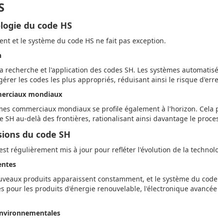
S
logie du code HS
nt et le système du code HS ne fait pas exception.
n
 la recherche et l'application des codes SH. Les systèmes automatis
gérer les codes les plus appropriés, réduisant ainsi le risque d'er
merciaux mondiaux
tèmes commerciaux mondiaux se profile également à l'horizon. Cela
 SH au-delà des frontières, rationalisant ainsi davantage le proc
isions du code SH
 est régulièrement mis à jour pour refléter l'évolution de la technolo
entes
uveaux produits apparaissent constamment, et le système du code H
es pour les produits d'énergie renouvelable, l'électronique avancée
environnementales